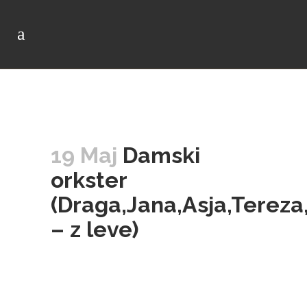
19 Maj
Damski
orkster
(Draga,Jana,Asja,Tereza
– z leve)